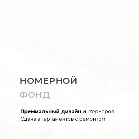
НОМЕРНОЙ
ЦИФРЫ
ФОНД
ГЛАВНОЕ В ЦИФРАХ
Премиальный дизайн
интерьеров.
25
24/7
Сдача апартаментов с ремонтом
метровый
консьерж-
бассейн
служба