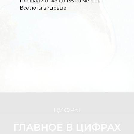
Площади от 43 до 135 кв метров.
Все лоты видовые.
ПОЛУЧИТЕ
ПОДРОБНУЮ
ПРЕЗЕНТАЦИЮ
В
TELEGRAM
ИЛИ MAX И УЗНАЙТЕ
доступные способы
приобретения апартаментов
сроки сдачи в зависимости от
корпуса
дизайн-проекты ремонта от
застройщика
возможные планировки
УКАЖИТЕ КОРРЕКТНЫЙ