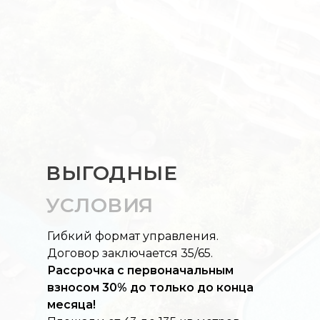
4*
5 мин
уровень
до
сервиса
подъемников
4.7 Га
площадь территории
ВЫГОДНЫЕ
УСЛОВИЯ
Гибкий формат управления.
Договор заключается 35/65.
Рассрочка с первоначальным
взносом 30% до только до конца
месяца!